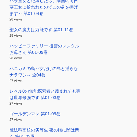
ハラ皇女と絶縁したら、隣国の向日
葵王女に拾われたのでこの身を捧げ
ます～ 第01-04巻
28 views
聖女の魔力は万能です 第01-11巻
28 views
ハッピーファミリー 復讐のレンタル
お母さん 第01-09巻
28 views
ハニカミの島～女だけの島と淫らな
ナラワシ～ 全04巻
27 views
レベル0の無能探索者と蔑まれても実
は世界最強です 第01-03巻
27 views
ゴールデンマン 第01-09巻
27 views
魔法科高校の劣等生 夜の帳に闇は閃
く 第01-03巻