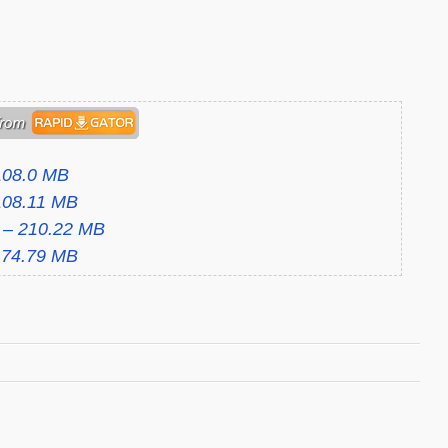
 108.0 MB
 108.11 MB
p – 210.22 MB
– 74.79 MB