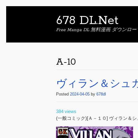
678 DL.Net
Free Manga DL 無料漫画 ダウンロー
A-10
ヴィラン＆シュ
Posted
2024-04-05
by
678dl
384 views
(一般コミック)[Ａ－１０] ヴィラン＆