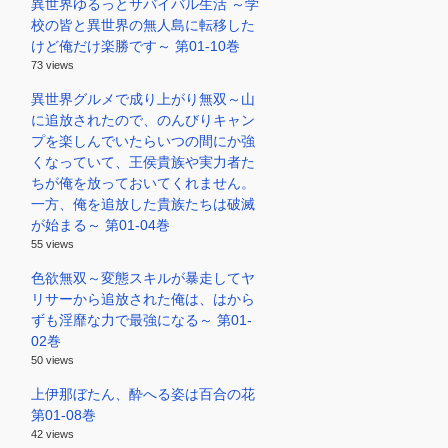
異世界ゆるっとサバイバル生活 ～学
校の皆と異世界の無人島に転移した
けど俺だけ楽勝です～ 第01-10巻
73 views
異世界グルメで成り上がり無双～山
に追放されたので、のんびりキャン
プを楽しんでいたらいつの間にか強
くなっていて、王侯貴族や実力者た
ちが俺を放っておいてくれません。
一方、俺を追放した貴族たちは破滅
が始まる～ 第01-04巻
55 views
色欲無双～変態スキルが暴走してヤ
リサーから追放された俺は、はから
ずも淫靡な力で最強になる～ 第01-
02巻
50 views
上伊那ぼたん、酔へる姿は百合の花
第01-08巻
42 views