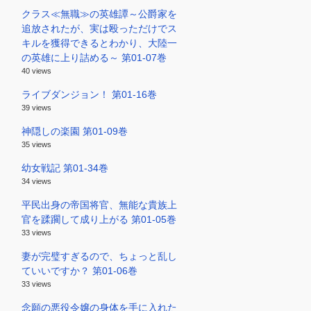
クラス≪無職≫の英雄譚～公爵家を
追放されたが、実は殴っただけでス
キルを獲得できるとわかり、大陸一
の英雄に上り詰める～ 第01-07巻
40 views
ライブダンジョン！ 第01-16巻
39 views
神隠しの楽園 第01-09巻
35 views
幼女戦記 第01-34巻
34 views
平民出身の帝国将官、無能な貴族上
官を蹂躙して成り上がる 第01-05巻
33 views
妻が完璧すぎるので、ちょっと乱し
ていいですか？ 第01-06巻
33 views
念願の悪役令嬢の身体を手に入れた