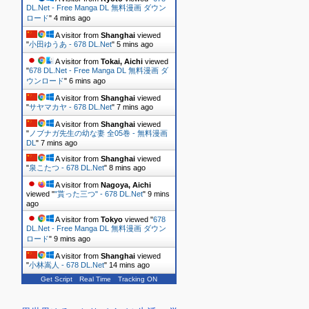
DL.Net - Free Manga DL 無料漫画 ダウン
ロード
"
4 mins ago
A visitor from
Shanghai
viewed
"
小田ゆうあ - 678 DL.Net
"
5 mins ago
A visitor from
Tokai, Aichi
viewed
"
678 DL.Net - Free Manga DL 無料漫画 ダ
ウンロード
"
6 mins ago
A visitor from
Shanghai
viewed
"
サヤマカヤ - 678 DL.Net
"
7 mins ago
A visitor from
Shanghai
viewed
"
ノブナガ先生の幼な妻 全05巻 - 無料漫画
DL
"
7 mins ago
A visitor from
Shanghai
viewed
"
泉こたつ - 678 DL.Net
"
8 mins ago
A visitor from
Nagoya, Aichi
viewed "
"貰った三つ" - 678 DL.Net
"
9 mins
ago
A visitor from
Tokyo
viewed "
678
DL.Net - Free Manga DL 無料漫画 ダウン
ロード
"
9 mins ago
A visitor from
Shanghai
viewed
"
小林嵩人 - 678 DL.Net
"
14 mins ago
Get Script
Real Time
Tracking ON