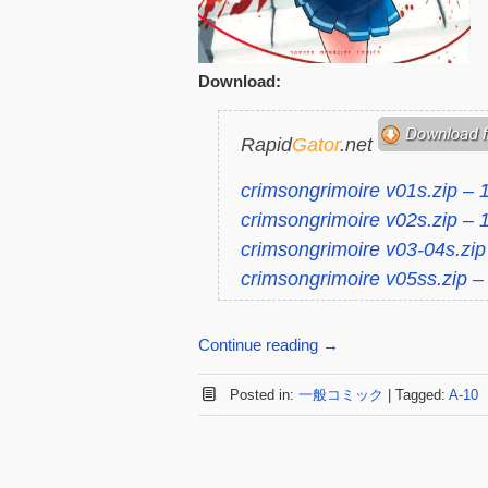
Download:
Rapid
Gator
.net
crimsongrimoire v01s.zip –
crimsongrimoire v02s.zip –
crimsongrimoire v03-04s.zi
crimsongrimoire v05ss.zip 
Continue reading
→
Posted in:
一般コミック
|
Tagged:
A-10