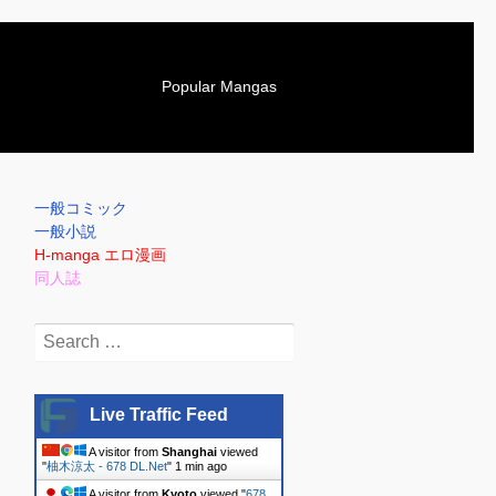
S
Popular Mangas
k
i
p
t
o
一般コミック
c
一般小説
o
H-manga エロ漫画
n
同人誌
t
e
Search
n
for:
t
Live Traffic Feed
A visitor from
Shanghai
viewed
"
柚木涼太 - 678 DL.Net
"
2 mins ago
A visitor from
Kyoto
viewed "
678