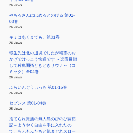
26 views
やちるさんはほめるとのびる 第01-
03巻
26 views
キミはあくまでも。第01巻
26 views
転生先は北の辺境でしたが精霊のお
かげでけっこう快適です ～楽園目指
して狩猟開拓ときどきサウナ～（コ
ミック）全04巻
26 views
ふらいんぐうぃっち 第01-15巻
26 views
セブンス 第01-04巻
25 views
捨てられ貴族の無人島のびのび開拓
記～ようやく自由を手に入れたの
で、もふもふたちと気まぐれスロー