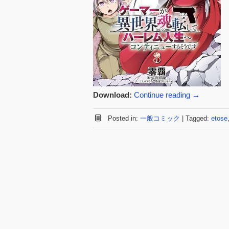
Download:
Continue reading
→
Posted in:
一般コミック
|
Tagged:
etose