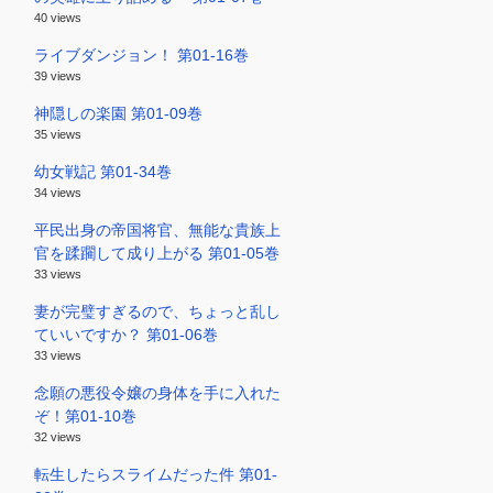
40 views
ライブダンジョン！ 第01-16巻
39 views
神隠しの楽園 第01-09巻
35 views
幼女戦記 第01-34巻
34 views
平民出身の帝国将官、無能な貴族上
官を蹂躙して成り上がる 第01-05巻
33 views
妻が完璧すぎるので、ちょっと乱し
ていいですか？ 第01-06巻
33 views
念願の悪役令嬢の身体を手に入れた
ぞ！第01-10巻
32 views
転生したらスライムだった件 第01-