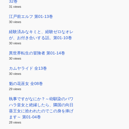
32巻
31 views
江戸前エルフ 第01-13巻
30 views
経験済みなキミと、経験ゼロなオレ
が、お付き合いする話。第01-10巻
30 views
異世界転生の冒険者 第01-14巻
30 views
カムヤライド 全13巻
30 views
魁の花巫女 全08巻
29 views
執事ですがなにか？～幼馴染のパワ
ハラ皇女と絶縁したら、隣国の向日
葵王女に拾われたのでこの身を捧げ
ます～ 第01-04巻
28 views