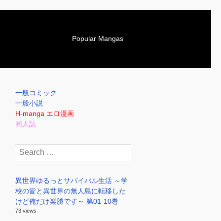
S
Popular Mangas
k
i
p
t
o
一般コミック
c
一般小説
o
H-manga エロ漫画
n
同人誌
t
e
Search
n
for:
t
異世界ゆるっとサバイバル生活 ～学
校の皆と異世界の無人島に転移した
けど俺だけ楽勝です～ 第01-10巻
73 views