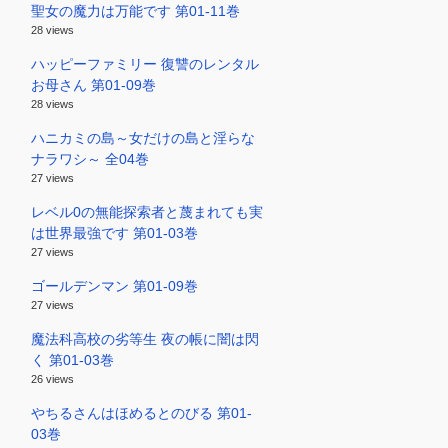
聖女の魔力は万能です 第01-11巻
28 views
ハッピーファミリー 復讐のレンタル
お母さん 第01-09巻
28 views
ハニカミの島～女だけの島と淫らな
ナラワシ～ 全04巻
27 views
レベル0の無能探索者と蔑まれても実
は世界最強です 第01-03巻
27 views
ゴールデンマン 第01-09巻
27 views
魔法科高校の劣等生 夜の帳に闇は閃
く 第01-03巻
26 views
やちるさんはほめるとのびる 第01-
03巻