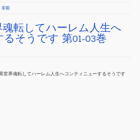
,
零覇
界魂転してハーレム人生へ
そうです 第01-03巻
ーマーが異世界魂転してハーレム人生へコンティニューするそうです