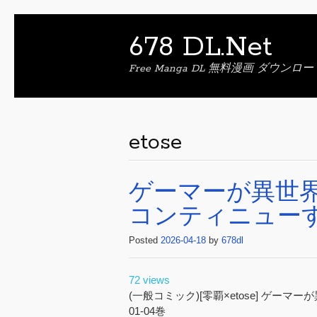
678 DL.Net
Free Manga DL 無料漫画 ダウンロー
etose
ゲーマーが異世
コンティニューする
Posted
2026-04-18
by
678dl
72 views
(一般コミック)[零覇×etose] ゲ
01-04巻