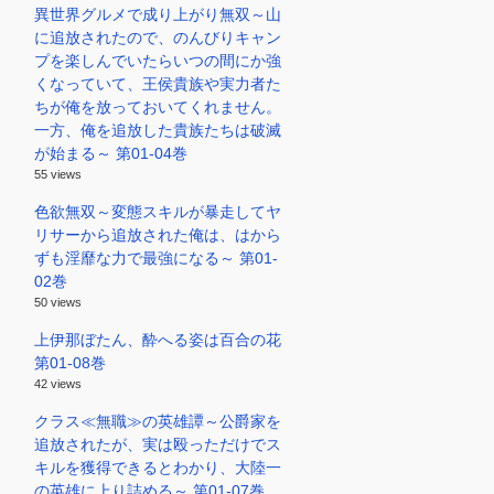
異世界グルメで成り上がり無双～山
に追放されたので、のんびりキャン
プを楽しんでいたらいつの間にか強
くなっていて、王侯貴族や実力者た
ちが俺を放っておいてくれません。
一方、俺を追放した貴族たちは破滅
が始まる～ 第01-04巻
55 views
色欲無双～変態スキルが暴走してヤ
リサーから追放された俺は、はから
ずも淫靡な力で最強になる～ 第01-
02巻
50 views
上伊那ぼたん、酔へる姿は百合の花
第01-08巻
42 views
クラス≪無職≫の英雄譚～公爵家を
追放されたが、実は殴っただけでス
キルを獲得できるとわかり、大陸一
の英雄に上り詰める～ 第01-07巻