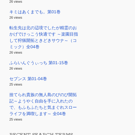
26 views
キミはあくまでも。第01巻
26 views
転生先は北の辺境でしたが精霊のお
かげでけっこう快適です ～楽園目指
して狩猟開拓ときどきサウナ～（コ
ミック）全04巻
26 views
ふらいんぐうぃっち 第01-15巻
26 views
セブンス 第01-04巻
25 views
捨てられ貴族の無人島のびのび開拓
記～ようやく自由を手に入れたの
で、もふもふたちと気まぐれスロー
ライフを満喫します～ 全04巻
25 views
RECENT SEARCH TERMS