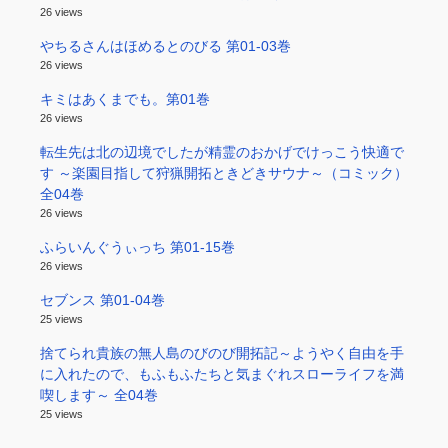
26 views
やちるさんはほめるとのびる 第01-03巻
26 views
キミはあくまでも。第01巻
26 views
転生先は北の辺境でしたが精霊のおかげでけっこう快適で
す ～楽園目指して狩猟開拓ときどきサウナ～（コミック）
全04巻
26 views
ふらいんぐうぃっち 第01-15巻
26 views
セブンス 第01-04巻
25 views
捨てられ貴族の無人島のびのび開拓記～ようやく自由を手
に入れたので、もふもふたちと気まぐれスローライフを満
喫します～ 全04巻
25 views