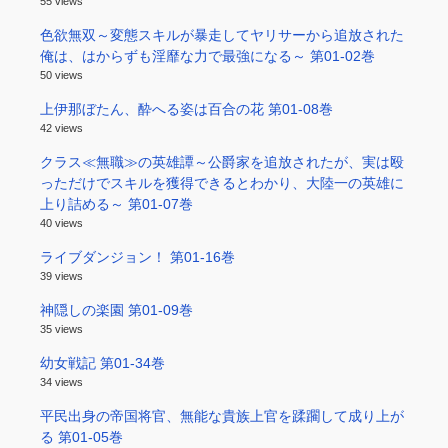
55 views
色欲無双～変態スキルが暴走してヤリサーから追放された
俺は、はからずも淫靡な力で最強になる～ 第01-02巻
50 views
上伊那ぼたん、酔へる姿は百合の花 第01-08巻
42 views
クラス≪無職≫の英雄譚～公爵家を追放されたが、実は殴
っただけでスキルを獲得できるとわかり、大陸一の英雄に
上り詰める～ 第01-07巻
40 views
ライブダンジョン！ 第01-16巻
39 views
神隠しの楽園 第01-09巻
35 views
幼女戦記 第01-34巻
34 views
平民出身の帝国将官、無能な貴族上官を蹂躙して成り上が
る 第01-05巻