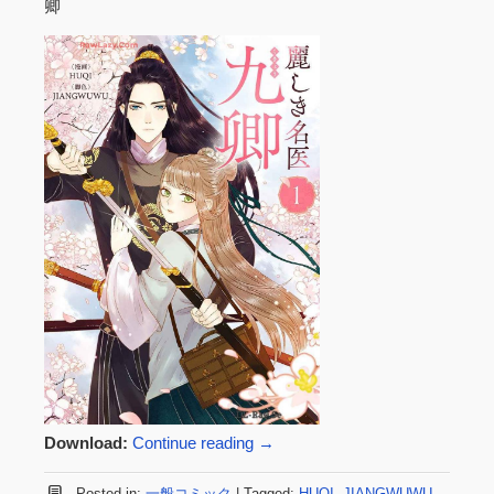
卿
Download:
Continue reading
→
Posted in:
一般コミック
|
Tagged:
HUQI
,
JIANGWUWU