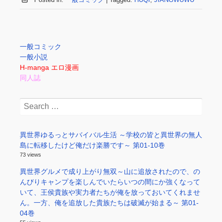
一般コミック
一般小説
H-manga エロ漫画
同人誌
Search
for:
異世界ゆるっとサバイバル生活 ～学校の皆と異世界の無人
島に転移したけど俺だけ楽勝です～ 第01-10巻
73 views
異世界グルメで成り上がり無双～山に追放されたので、の
んびりキャンプを楽しんでいたらいつの間にか強くなって
いて、王侯貴族や実力者たちが俺を放っておいてくれませ
ん。一方、俺を追放した貴族たちは破滅が始まる～ 第01-
04巻