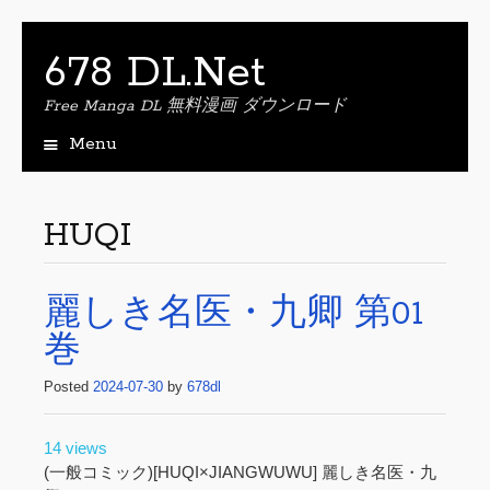
678 DL.Net
Free Manga DL 無料漫画 ダウンロード
Menu
S
k
i
HUQI
p
t
o
麗しき名医・九卿 第01
c
o
巻
n
t
Posted
2024-07-30
by
678dl
e
n
t
14 views
(一般コミック)[HUQI×JIANGWUWU] 麗しき名医・九