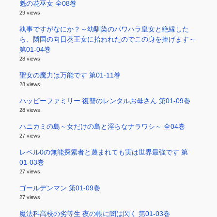
魁の花巫女 全08巻
29 views
執事ですがなにか？～幼馴染のパワハラ皇女と絶縁した
ら、隣国の向日葵王女に拾われたのでこの身を捧げます～
第01-04巻
28 views
聖女の魔力は万能です 第01-11巻
28 views
ハッピーファミリー 復讐のレンタルお母さん 第01-09巻
28 views
ハニカミの島～女だけの島と淫らなナラワシ～ 全04巻
27 views
レベル0の無能探索者と蔑まれても実は世界最強です 第
01-03巻
27 views
ゴールデンマン 第01-09巻
27 views
魔法科高校の劣等生 夜の帳に闇は閃く 第01-03巻