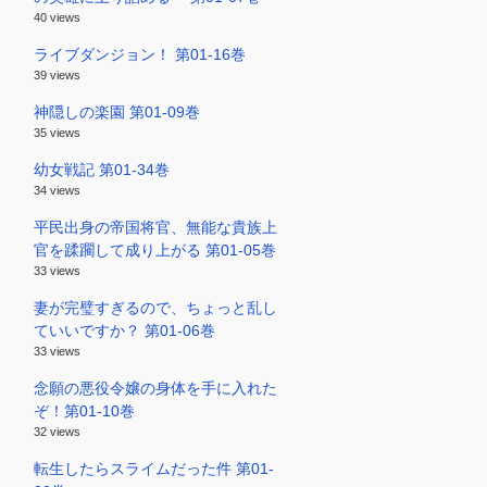
40 views
ライブダンジョン！ 第01-16巻
39 views
神隠しの楽園 第01-09巻
35 views
幼女戦記 第01-34巻
34 views
平民出身の帝国将官、無能な貴族上
官を蹂躙して成り上がる 第01-05巻
33 views
妻が完璧すぎるので、ちょっと乱し
ていいですか？ 第01-06巻
33 views
念願の悪役令嬢の身体を手に入れた
ぞ！第01-10巻
32 views
転生したらスライムだった件 第01-