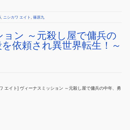
i
,
ニシカワ エイト
,
篠原九
ション ～元殺し屋で傭兵の
殺を依頼され異世界転生！～
シカワ エイト] ヴィーナスミッション ～元殺し屋で傭兵の中年、勇