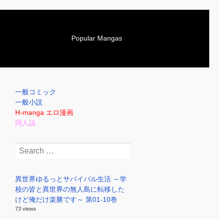
S
Popular Mangas
k
i
p
t
o
一般コミック
c
一般小説
o
H-manga エロ漫画
n
同人誌
t
e
Search
n
for:
t
異世界ゆるっとサバイバル生活 ～学
校の皆と異世界の無人島に転移した
けど俺だけ楽勝です～ 第01-10巻
73 views