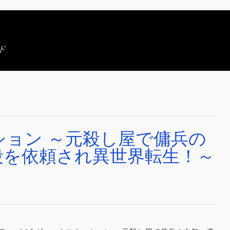
ド
ション ～元殺し屋で傭兵の
殺を依頼され異世界転生！～