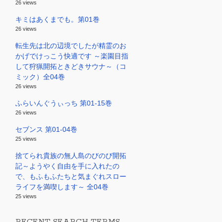
26 views
キミはあくまでも。第01巻
26 views
転生先は北の辺境でしたが精霊のお
かげでけっこう快適です ～楽園目指
して狩猟開拓ときどきサウナ～（コ
ミック）全04巻
26 views
ふらいんぐうぃっち 第01-15巻
26 views
セブンス 第01-04巻
25 views
捨てられ貴族の無人島のびのび開拓
記～ようやく自由を手に入れたの
で、もふもふたちと気まぐれスロー
ライフを満喫します～ 全04巻
25 views
RECENT SEARCH TERMS