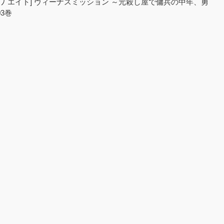
シカワ エイト] ヴィーナスミッション ～元殺し屋で傭兵の中年、勇
3巻