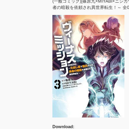
(一般コミック)[篠原九×MIYABI×ニ
者の暗殺を依頼され異世界転生！～ 全0
Download: