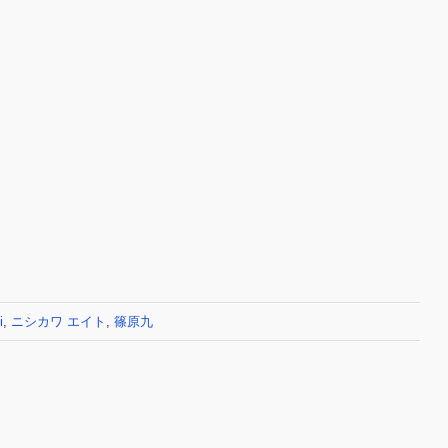
i
,
ニシカワ エイト
,
篠原九