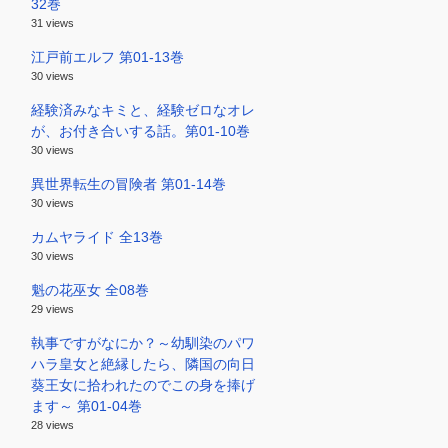
32巻
31 views
江戸前エルフ 第01-13巻
30 views
経験済みなキミと、経験ゼロなオレ
が、お付き合いする話。第01-10巻
30 views
異世界転生の冒険者 第01-14巻
30 views
カムヤライド 全13巻
30 views
魁の花巫女 全08巻
29 views
執事ですがなにか？～幼馴染のパワ
ハラ皇女と絶縁したら、隣国の向日
葵王女に拾われたのでこの身を捧げ
ます～ 第01-04巻
28 views