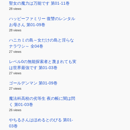
聖女の魔力は万能です 第01-11巻
28 views
ハッピーファミリー 復讐のレンタル
お母さん 第01-09巻
28 views
ハニカミの島～女だけの島と淫らな
ナラワシ～ 全04巻
27 views
レベル0の無能探索者と蔑まれても実
は世界最強です 第01-03巻
27 views
ゴールデンマン 第01-09巻
27 views
魔法科高校の劣等生 夜の帳に闇は閃
く 第01-03巻
26 views
やちるさんはほめるとのびる 第01-
03巻