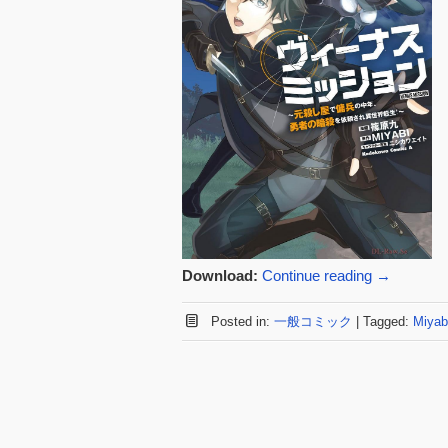
Download:
Continue reading
→
Posted in:
一般コミック
|
Tagged:
Miyab