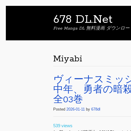
678 DL.Net
Free Manga DL 無料漫画 ダウンロー
Miyabi
ヴィーナスミッ
中年、勇者の暗
全03巻
Posted
2026-01-11
by
678dl
539 views