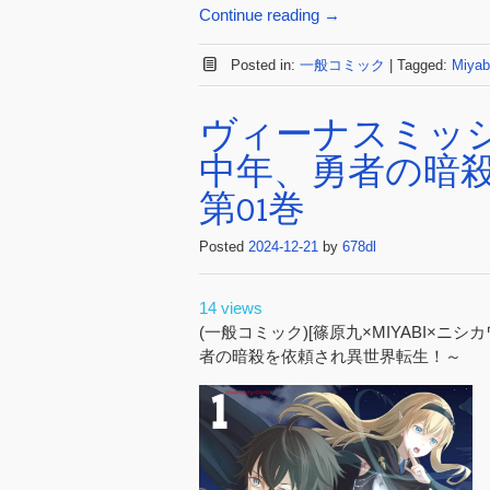
Continue reading
→
Posted in:
一般コミック
|
Tagged:
Miyab
ヴィーナスミッ
中年、勇者の暗
第01巻
Posted
2024-12-21
by
678dl
14 views
(一般コミック)[篠原九×MIYABI×ニ
者の暗殺を依頼され異世界転生！～