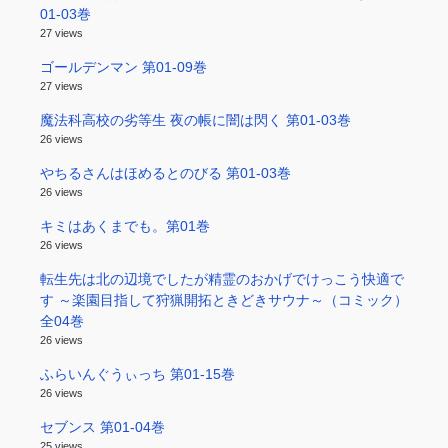
01-03巻
27 views
ゴールデンマン 第01-09巻
27 views
魔法科高校の劣等生 夜の帳に闇は閃く 第01-03巻
26 views
やちるさんはほめるとのびる 第01-03巻
26 views
キミはあくまでも。第01巻
26 views
転生先は北の辺境でしたが精霊のおかげでけっこう快適で
す ～楽園目指して狩猟開拓ときどきサウナ～（コミック）
全04巻
26 views
ふらいんぐうぃっち 第01-15巻
26 views
セブンス 第01-04巻
25 views