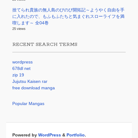
捨てられ貴族の無人島のびのび開拓記～ようやく自由を手
に入れたので、もふもふたちと気まぐれスローライフを満
喫します～ 全04巻
25 views
RECENT SEARCH TERMS
wordpress
678dl net
zip 19
Jujutsu Kaisen rar
free download manga
Popular Mangas
Powered by
WordPress
&
Portfolio
.