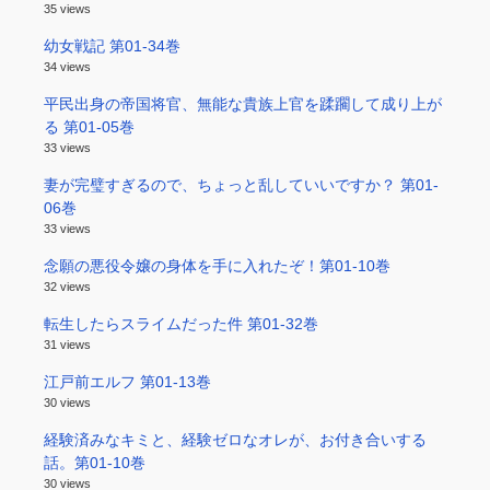
35 views
幼女戦記 第01-34巻
34 views
平民出身の帝国将官、無能な貴族上官を蹂躙して成り上が
る 第01-05巻
33 views
妻が完璧すぎるので、ちょっと乱していいですか？ 第01-
06巻
33 views
念願の悪役令嬢の身体を手に入れたぞ！第01-10巻
32 views
転生したらスライムだった件 第01-32巻
31 views
江戸前エルフ 第01-13巻
30 views
経験済みなキミと、経験ゼロなオレが、お付き合いする
話。第01-10巻
30 views