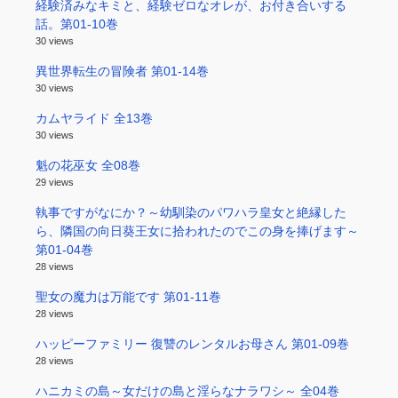
経験済みなキミと、経験ゼロなオレが、お付き合いする
話。第01-10巻
30 views
異世界転生の冒険者 第01-14巻
30 views
カムヤライド 全13巻
30 views
魁の花巫女 全08巻
29 views
執事ですがなにか？～幼馴染のパワハラ皇女と絶縁した
ら、隣国の向日葵王女に拾われたのでこの身を捧げます～
第01-04巻
28 views
聖女の魔力は万能です 第01-11巻
28 views
ハッピーファミリー 復讐のレンタルお母さん 第01-09巻
28 views
ハニカミの島～女だけの島と淫らなナラワシ～ 全04巻