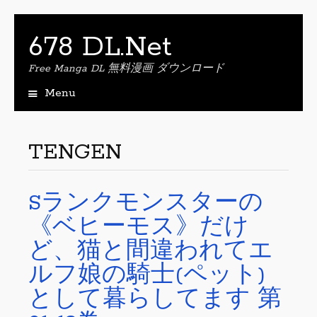
678 DL.Net
Free Manga DL 無料漫画 ダウンロード
Menu
S
k
i
TENGEN
p
t
o
Sランクモンスターの
c
o
《ベヒーモス》だけ
n
t
ど、猫と間違われてエ
e
ルフ娘の騎士(ペット)
n
t
として暮らしてます 第