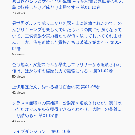
異世界ゆるっとサバイバル生活 ～学校の皆と異世界の無人
島に転移したけど俺だけ楽勝です～ 第01-10巻
73 views
異世界グルメで成り上がり無双～山に追放されたので、の
んびりキャンプを楽しんでいたらいつの間にか強くなって
いて、王侯貴族や実力者たちが俺を放っておいてくれませ
ん。一方、俺を追放した貴族たちは破滅が始まる～ 第01-
04巻
55 views
色欲無双～変態スキルが暴走してヤリサーから追放された
俺は、はからずも淫靡な力で最強になる～ 第01-02巻
50 views
上伊那ぼたん、酔へる姿は百合の花 第01-08巻
42 views
クラス≪無職≫の英雄譚～公爵家を追放されたが、実は殴
っただけでスキルを獲得できるとわかり、大陸一の英雄に
上り詰める～ 第01-07巻
40 views
ライブダンジョン！ 第01-16巻