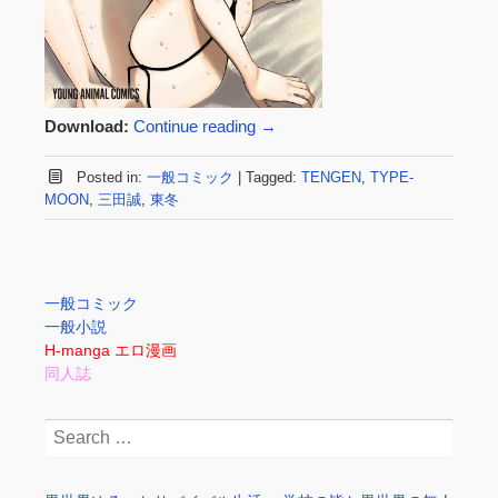
Download:
Continue reading
→
Posted in:
一般コミック
|
Tagged:
TENGEN
,
TYPE-
MOON
,
三田誠
,
東冬
一般コミック
一般小説
H-manga エロ漫画
同人誌
Search
for: