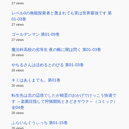
27 views
レベル0の無能探索者と蔑まれても実は世界最強です 第
01-03巻
27 views
ゴールデンマン 第01-09巻
27 views
魔法科高校の劣等生 夜の帳に闇は閃く 第01-03巻
26 views
やちるさんはほめるとのびる 第01-03巻
26 views
キミはあくまでも。第01巻
26 views
転生先は北の辺境でしたが精霊のおかげでけっこう快適で
す ～楽園目指して狩猟開拓ときどきサウナ～（コミック）
全04巻
26 views
ふらいんぐうぃっち 第01-15巻
26 views