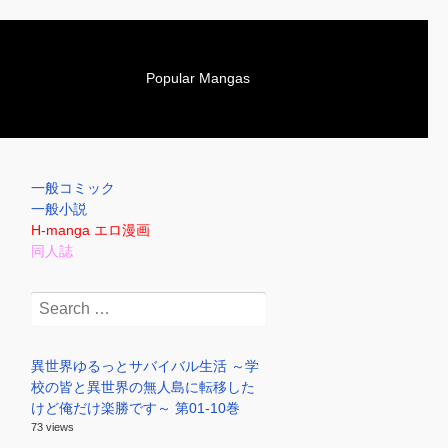
S
Popular Mangas
k
i
p
t
o
一般コミック
c
一般小説
o
H-manga エロ漫画
n
同人誌
t
e
Search
n
for:
t
異世界ゆるっとサバイバル生活 ～学
校の皆と異世界の無人島に転移した
けど俺だけ楽勝です～ 第01-10巻
73 views