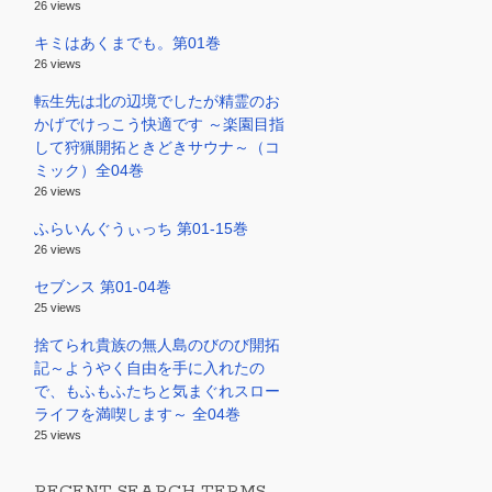
26 views
キミはあくまでも。第01巻
26 views
転生先は北の辺境でしたが精霊のお
かげでけっこう快適です ～楽園目指
して狩猟開拓ときどきサウナ～（コ
ミック）全04巻
26 views
ふらいんぐうぃっち 第01-15巻
26 views
セブンス 第01-04巻
25 views
捨てられ貴族の無人島のびのび開拓
記～ようやく自由を手に入れたの
で、もふもふたちと気まぐれスロー
ライフを満喫します～ 全04巻
25 views
RECENT SEARCH TERMS