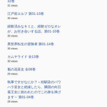
32巻
31 views
江戸前エルフ 第01-13巻
30 views
経験済みなキミと、経験ゼロなオレ
が、お付き合いする話。第01-10巻
30 views
異世界転生の冒険者 第01-14巻
30 views
カムヤライド 全13巻
30 views
魁の花巫女 全08巻
29 views
執事ですがなにか？～幼馴染のパワ
ハラ皇女と絶縁したら、隣国の向日
葵王女に拾われたのでこの身を捧げ
ます～ 第01-04巻
28 views