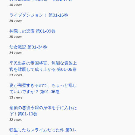
40 views
ライブダンジョン！ 第01-16巻
39 views
神隠しの楽園 第01-09巻
35 views
幼女戦記 第01-34巻
34 views
平民出身の帝国将官、無能な貴族上
官を蹂躙して成り上がる 第01-05巻
33 views
妻が完璧すぎるので、ちょっと乱し
ていいですか？ 第01-06巻
33 views
念願の悪役令嬢の身体を手に入れた
ぞ！第01-10巻
32 views
転生したらスライムだった件 第01-