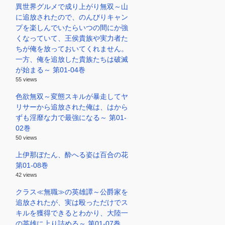
異世界グルメで成り上がり無双～山
に追放されたので、のんびりキャン
プを楽しんでいたらいつの間にか強
くなっていて、王侯貴族や実力者た
ちが俺を放っておいてくれません。
一方、俺を追放した貴族たちは破滅
が始まる～ 第01-04巻
55 views
色欲無双～変態スキルが暴走してヤ
リサーから追放された俺は、はから
ずも淫靡な力で最強になる～ 第01-
02巻
50 views
上伊那ぼたん、酔へる姿は百合の花
第01-08巻
42 views
クラス≪無職≫の英雄譚～公爵家を
追放されたが、実は殴っただけでス
キルを獲得できるとわかり、大陸一
の英雄に上り詰める～ 第01-07巻