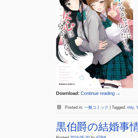
Download:
Continue reading
→
Posted in:
一般コミック
|
Tagged:
mty
,
黒伯爵の結婚事情 
Posted
2024-05-20
by
678dl