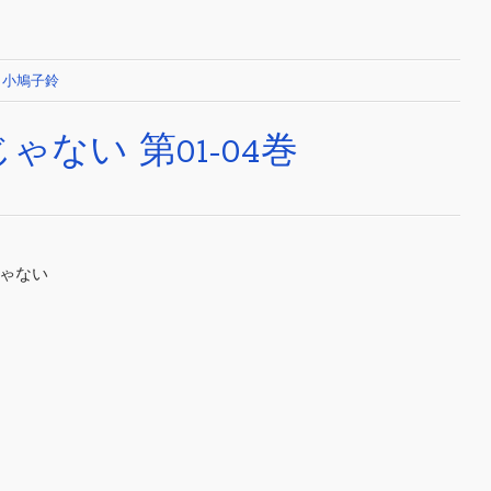
,
小鳩子鈴
ない 第01-04巻
じゃない