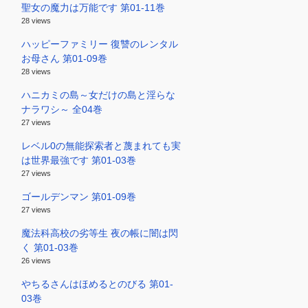
聖女の魔力は万能です 第01-11巻
28 views
ハッピーファミリー 復讐のレンタル
お母さん 第01-09巻
28 views
ハニカミの島～女だけの島と淫らな
ナラワシ～ 全04巻
27 views
レベル0の無能探索者と蔑まれても実
は世界最強です 第01-03巻
27 views
ゴールデンマン 第01-09巻
27 views
魔法科高校の劣等生 夜の帳に闇は閃
く 第01-03巻
26 views
やちるさんはほめるとのびる 第01-
03巻