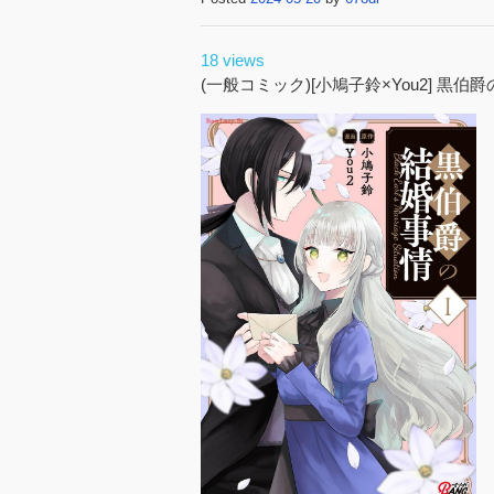
18 views
(一般コミック)[小鳩子鈴×You2] 黒伯