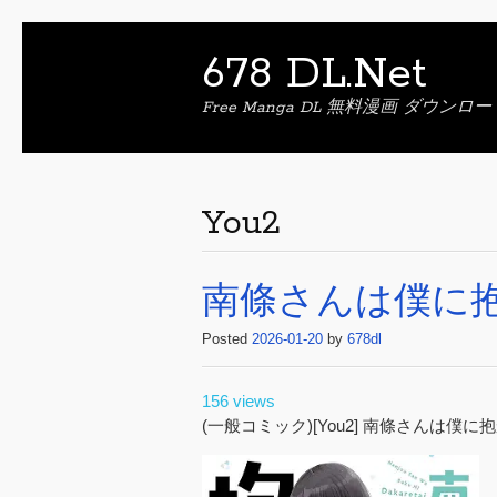
678 DL.Net
Free Manga DL 無料漫画 ダウンロー
You2
南條さんは僕に抱か
Posted
2026-01-20
by
678dl
156 views
(一般コミック)[You2] 南條さんは僕に抱